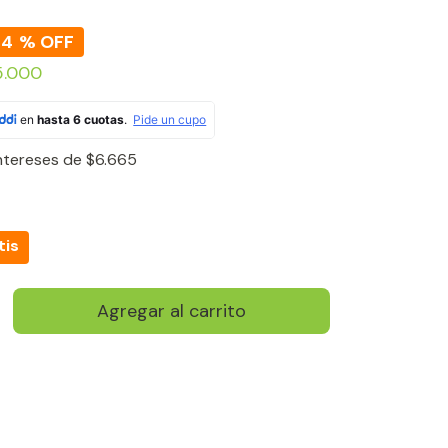
44
% OFF
5.000
intereses de
$6.665
tis