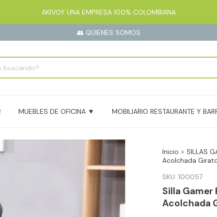
AKIVOY UNA EMPRESA 100% COLOMBIANA
👥 QUIENES SOMOS
R
MUEBLES DE OFICINA ▼
MOBILIARIO RESTAURANTE Y BAR
Inicio
>
SILLAS 
Acolchada Girato
SKU:
100057
Silla Gamer 
Acolchada G