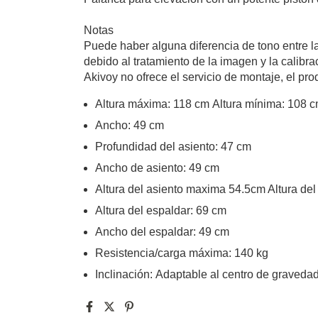
Notas
Puede haber alguna diferencia de tono entre la
debido al tratamiento de la imagen y la calibra
Akivoy no ofrece el servicio de montaje, el pr
Alt
ura máxima
:
118 cm
Altura mínima
:
1
08
c
Ancho:
49 cm
Profundidad del asiento:
47
cm
Ancho de asiento:
49
cm
Altura del asiento maxima 54.5cm Altura d
Altura del espaldar:
6
9
cm
Ancho del espaldar:
49
cm
Resistencia/carga máxima:
140 kg
Inclinación:
Adaptable al centro de gravedad