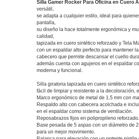
Silla Gamer Rocker Para Oficina en Cuero A
versátil,
se adapta a cualquier estilo, ideal para quien
pantalla,
su diseño la hace totalmente ergonómica y mu
calidad,
tapizada en cuero sintético reforzado y Tela Ma
con un espaldar alto perfecto para mantener l
cabecero que permite descansar el cuello dura
además cuenta con agujeros en el espaldar co
moderna y funcional.
Silla giratoria tapizada en cuero sintético ref
fácil de limpiar y resistente a la decoloració
Marco ergonómico de metal de 1.5 mm con ma
Respaldo alto con cabecera acolchada e incl
en el espaldar como sistema de ventilación.
Reposabrazos fijos en polipropileno reforzado
Base pesada de 5 aspas con un diámetro de 27
para un mejor movimiento.
Palanca para elevación con un potente pistón