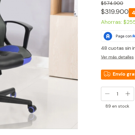
$574.900
$319.900
Ahorras:
$25
48
cuotas sin 
Ver más detalles
Envío gra
89
en stock