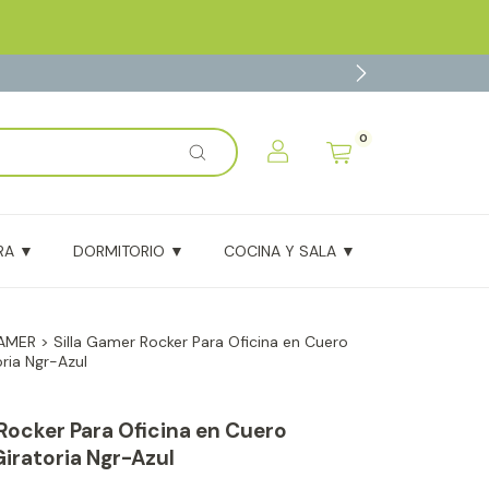
0
x
¡Agregado al carrito con éxito!
RA ▼
DORMITORIO ▼
COCINA Y SALA ▼
BLOG
GAMER
>
Silla Gamer Rocker Para Oficina en Cuero
ria Ngr-Azul
Rocker Para Oficina en Cuero
iratoria Ngr-Azul