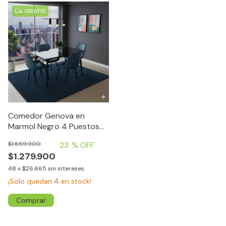
1
/
7
GRATIS
Comedor Genova en
Marmol Negro 4 Puestos
Silla Azul
23
% OFF
$1.659.900
$1.279.900
48
x
$26.665
sin intereses
¡Solo quedan
4
en stock!