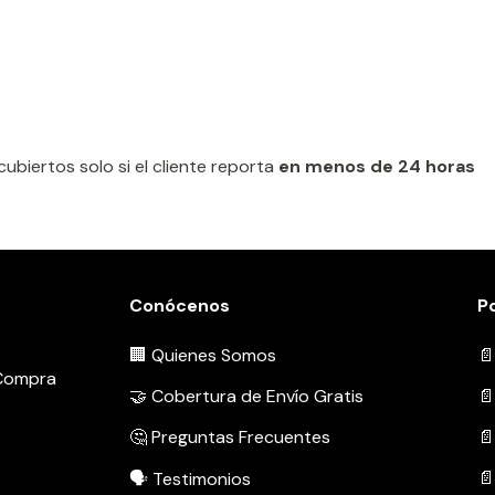
biertos solo si el cliente reporta
en menos de 24 horas
Conócenos
Po
🏢 Quienes Somos
📄
 Compra
🤝 Cobertura de Envío Gratis
📄
🤔 Preguntas Frecuentes
📄
📄
🗣️ Testimonios