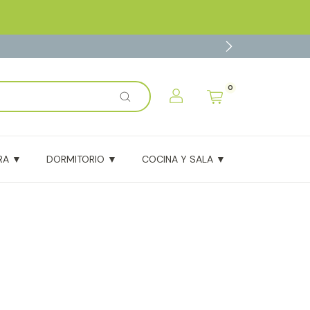
0
x
¡Agregado al carrito con éxito!
RA ▼
DORMITORIO ▼
COCINA Y SALA ▼
BLOG